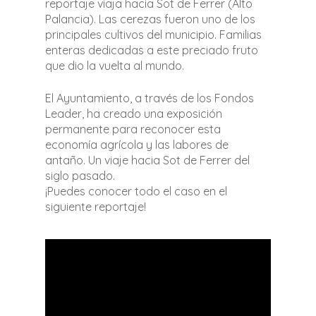
reportaje viaja hacia Sot de Ferrer (Alto
Palancia). Las cerezas fueron uno de los
principales cultivos del municipio. Familias
enteras dedicadas a este preciado fruto
que dio la vuelta al mundo.
El Ayuntamiento, a través de los Fondos
Leader, ha creado una exposición
permanente para reconocer esta
economía agrícola y las labores de
antaño. Un viaje hacia Sot de Ferrer del
siglo pasado.
¡Puedes conocer todo el caso en el
siguiente reportaje!