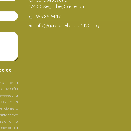
C/ Calle Albaset 5,
12400, Segorbe, Castellón
655 85 64 17
info@galcastellonsur1420.org
ica de
nsten en la
 DE ACCIÓN
orados a la
TOS, cuya
peticiones o
ante correo
uesta a tu
sterior. La