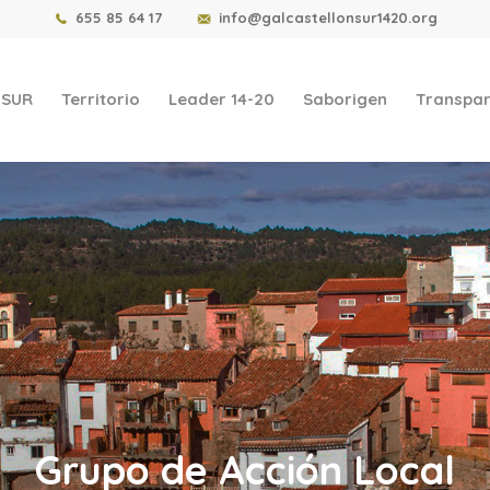
655 85 64 17
info@galcastellonsur1420.org
-SUR
Territorio
Leader 14-20
Saborigen
Transpar
Grupo de Acción Local