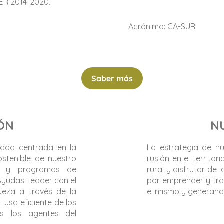
ER 2014-2020.
N SUR 14 – 20 Acr
Saber más
ÓN
N
idad centrada en la
La estrategia de n
stenible de nuestro
ilusión en el territor
nes y programas de
rural y disfrutar de 
 Ayudas Leader con el
por emprender y tra
ueza a través de la
el mismo y generand
 uso eficiente de los
s los agentes del