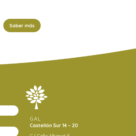
Saber más
G.A.L
Castellón Sur 14 – 20