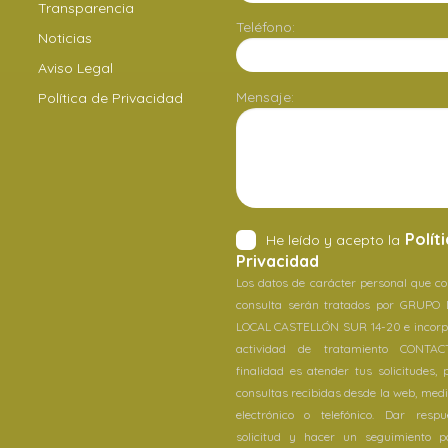
Transparencia
Teléfono:
Noticias
Aviso Legal
Mensaje:
Política de Privacidad
Polít
He leído y acepto la
Privacidad
Los datos de carácter personal que co
consulta serán tratados por GRUPO
LOCAL CASTELLÓN SUR 14-20 e incorp
actividad de tratamiento CONTAC
finalidad es atender tus solicitudes, 
consultas recibidas desde la web, medi
electrónico o telefónico. Dar resp
solicitud y hacer un seguimiento po