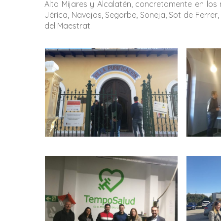
Alto Mijares y Alcalatén, concretamente en los mu
Jérica, Navajas, Segorbe, Soneja, Sot de Ferrer, 
del Maestrat.