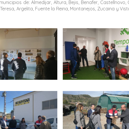
nicipios de: Almedijar, Altura, Bejis, Benafer, Castellnovo, 
Teresa, Argelita, Fuente la Reina, Montanejos, Zucaina y Vist