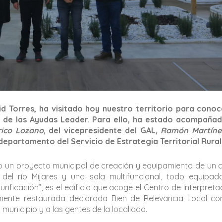
id Torres, ha visitado hoy nuestro territorio para cono
 de las Ayudas Leader. Para ello, ha estado acompañad
rico Lozano
, del vicepresidente del GAL,
Ramón Martíne
departamento del Servicio de Estrategia Territorial Rural
o un proyecto municipal de creación y equipamiento de un 
l del río Mijares y una sala multifuncional, todo equipa
rificación”, es el edificio que acoge el Centro de Interpreta
emente restaurada declarada Bien de Relevancia Local c
 municipio y a las gentes de la localidad.