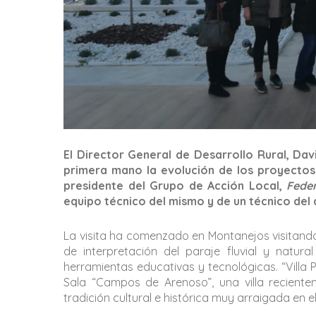
El Director General de Desarrollo Rural, Dav
primera mano la evolución de los proyectos
presidente del Grupo de Acción Local,
Fede
equipo técnico del mismo y de un técnico del 
La visita ha comenzado en Montanejos visitand
de interpretación del paraje fluvial y natura
herramientas educativas y tecnológicas. “Villa Pu
Sala “Campos de Arenoso”, una villa recient
tradición cultural e histórica muy arraigada en el