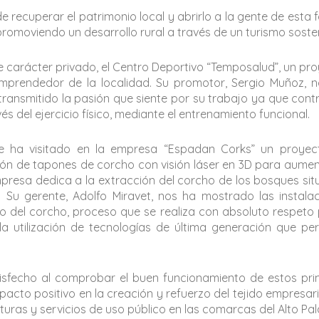
e recuperar el patrimonio local y abrirlo a la gente de esta 
romoviendo un desarrollo rural a través de un turismo sosten
de carácter privado, el Centro Deportivo “Temposalud”, un pr
prendedor de la localidad. Su promotor, Sergio Muñoz, 
transmitido la pasión que siente por su trabajo ya que cont
s del ejercicio físico, mediante el entrenamiento funcional.
se ha visitado en la empresa “Espadan Corks” un proyec
ión de tapones de corcho con visión láser en 3D para aumen
presa dedica a la extracción del corcho de los bosques si
 Su gerente, Adolfo Miravet, nos ha mostrado las instala
 del corcho, proceso que se realiza con absoluto respeto 
a utilización de tecnologías de última generación que pe
isfecho al comprobar el buen funcionamiento de estos pr
cto positivo en la creación y refuerzo del tejido empresaria
uras y servicios de uso público en las comarcas del Alto Pal